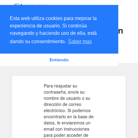
Esta web utiliza cookies para mejorar la
experiencia de usuario. Si continúa
Plataforma Formación Con
navegando y haciendo uso de ella, está
tinuada - SANITARIOS
dando su consentimiento.
Saber mas
Página Principal
Acceder
Contraseña olvidada
Entiendo
Para reajustar su
contraseña, envíe su
nombre de usuario o su
dirección de correo
electrónico. Si podemos
encontrarlo en la base de
datos, le enviaremos un
email con instrucciones
para poder acceder de