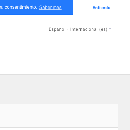
 su consentimiento.
Saber mas
Entiendo
ACCEDER
Español - Internacional ‎(es)‎