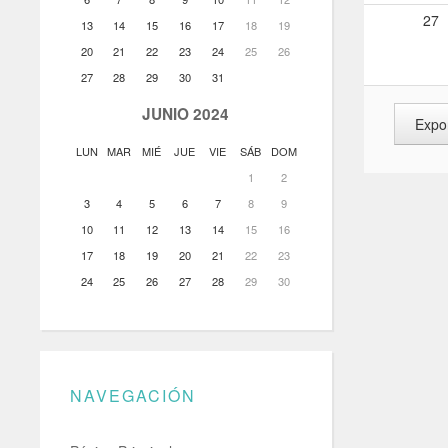
27
13
14
15
16
17
18
19
20
21
22
23
24
25
26
27
28
29
30
31
JUNIO 2024
LUN
MAR
MIÉ
JUE
VIE
SÁB
DOM
1
2
3
4
5
6
7
8
9
10
11
12
13
14
15
16
17
18
19
20
21
22
23
24
25
26
27
28
29
30
NAVEGACIÓN