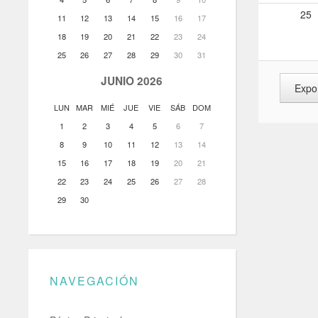
25
11
12
13
14
15
16
17
18
19
20
21
22
23
24
25
26
27
28
29
30
31
JUNIO 2026
LUN
MAR
MIÉ
JUE
VIE
SÁB
DOM
1
2
3
4
5
6
7
8
9
10
11
12
13
14
15
16
17
18
19
20
21
22
23
24
25
26
27
28
29
30
NAVEGACIÓN