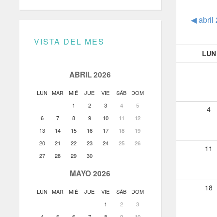
◀︎
abril
VISTA DEL MES
LUN
ABRIL 2026
LUN
MAR
MIÉ
JUE
VIE
SÁB
DOM
1
2
3
4
5
4
6
7
8
9
10
11
12
13
14
15
16
17
18
19
20
21
22
23
24
25
26
11
27
28
29
30
MAYO 2026
18
LUN
MAR
MIÉ
JUE
VIE
SÁB
DOM
1
2
3
4
5
6
7
8
9
10