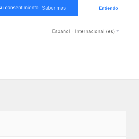
 su consentimiento.
Saber mas
Entiendo
ACCEDER
Español - Internacional ‎(es)‎