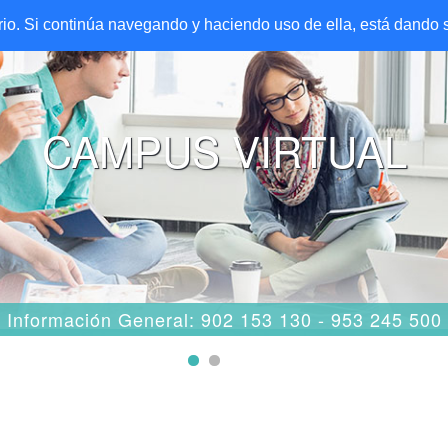
ario. Si continúa navegando y haciendo uso de ella, está dando
CAMPUS VIRTUAL
Información General: 902 153 130 - 953 245 500