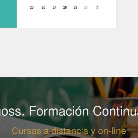
25
26
27
28
29
30
31
oss. Formación Contin
Cursos a distancia y on-line