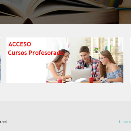
.net
Usted n