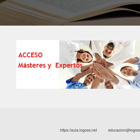
https://aula.logoss.net
educacion@logoss